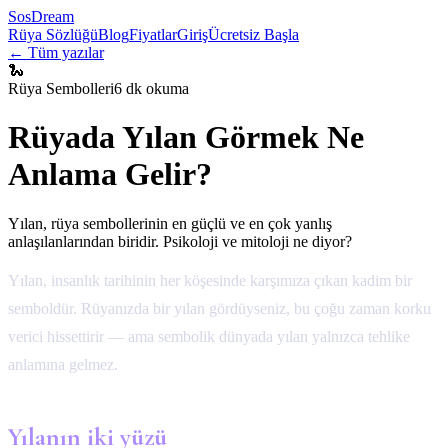
SosDream
Rüya Sözlüğü
Blog
Fiyatlar
Giriş
Ücretsiz Başla
← Tüm yazılar
🐍
Rüya Sembolleri
6 dk okuma
Rüyada Yılan Görmek Ne
Anlama Gelir?
Yılan, rüya sembollerinin en güçlü ve en çok yanlış
anlaşılanlarından biridir. Psikoloji ve mitoloji ne diyor?
Yılan, insanlık tarihinin her köşesinde karşımıza çıkan kadim bir
semboldür. Rüyanızda bir yılan gördüyseniz, bu çoğu zaman korku
verici hissettirir — ama sembolik dünyada yılan yalnızca tehlike
anlamına gelmez.
Yılanın iki yüzü