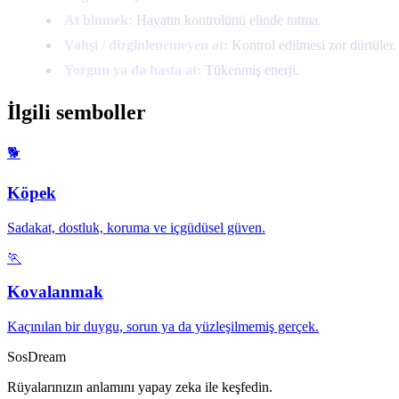
At binmek:
Hayatın kontrolünü elinde tutma.
Vahşi / dizginlenemeyen at:
Kontrol edilmesi zor dürtüler.
Yorgun ya da hasta at:
Tükenmiş enerji.
İlgili semboller
🐕
Köpek
Sadakat, dostluk, koruma ve içgüdüsel güven.
🏃
Kovalanmak
Kaçınılan bir duygu, sorun ya da yüzleşilmemiş gerçek.
SosDream
Rüyalarınızın anlamını yapay zeka ile keşfedin.