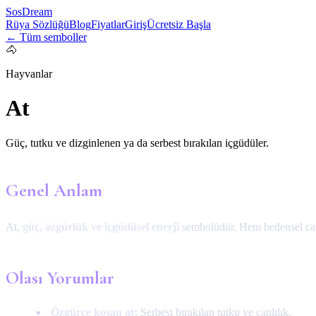
SosDream
Rüya Sözlüğü
Blog
Fiyatlar
Giriş
Ücretsiz Başla
← Tüm semboller
🐴
Hayvanlar
At
Güç, tutku ve dizginlenen ya da serbest bırakılan içgüdüler.
Genel Anlam
At,
güç, özgürlük ve içgüdüsel enerji
sembolüdür. Hem bedensel canlı
Olası Yorumlar
Özgürce koşan at:
Serbest bırakılan tutku ve canlılık.