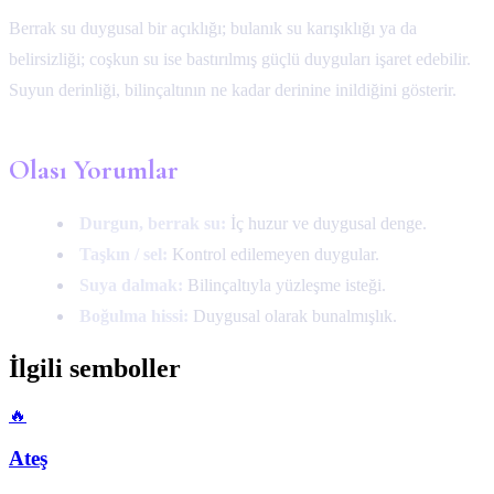
Berrak su duygusal bir açıklığı; bulanık su karışıklığı ya da
belirsizliği; coşkun su ise bastırılmış güçlü duyguları işaret edebilir.
Suyun derinliği, bilinçaltının ne kadar derinine inildiğini gösterir.
Olası Yorumlar
Durgun, berrak su:
İç huzur ve duygusal denge.
Taşkın / sel:
Kontrol edilemeyen duygular.
Suya dalmak:
Bilinçaltıyla yüzleşme isteği.
Boğulma hissi:
Duygusal olarak bunalmışlık.
İlgili semboller
🔥
Ateş