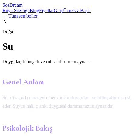
SosDream
Rüya Sözlüğü
Blog
Fiyatlar
Giriş
Ücretsiz Başla
← Tüm semboller
💧
Doğa
Su
Duygular, bilinçaltı ve ruhsal durumun aynası.
Genel Anlam
Su, rüyalarda neredeyse her zaman
duyguları ve bilinçaltını
temsil
eder. Suyun hali, o anki duygusal durumunuzun aynasıdır.
Psikolojik Bakış